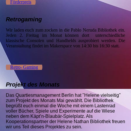
Förderpreis
Retrogaming
Wir laden euch zum zocken in die Pablo Neruda Bibliothek ein.
Jeden 2. Freitag im Monat können dort unterschiedliche
klassische Consolen und Handhelds ausprobiert werden. Die
Veranstaltung findet im Makerspace von 14:30 bis 16:30 statt.
Retro- Gaming
Projekt des Monats
Das Quartiesmanagement Berlin hat "Helene vielseitig"
zum Projekt des Monats Mai gewählt. Die Bibliothek
begrüßt euch einmal die Woche mit einem Lastenrad
voller Bücher, Spiele und Experimente auf die Wiese
neben dem Käpt’n-Blaubär-Spielplatz. Als
Kooperationspartner der Helene Nathan Bibliothek freuen
wir uns Teil dieses Projektes zu sein.